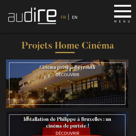
FR
EN
Projets Home Cinéma
Cinéma privé à Beyrouth
DÉCOUVRIR
Installation de Philippe à Bruxelles : un
cinéma de puriste !
DÉCOUVRIR