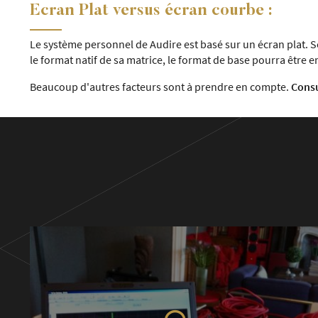
Ecran Plat versus écran courbe :
Le système personnel de Audire est basé sur un écran plat. Ses
le format natif de sa matrice, le format de base pourra être
Beaucoup d'autres facteurs sont à prendre en compte.
Cons